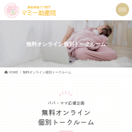
コ
ナ
ン
ビ
テ
ゲ
ン
ー
ツ
シ
に
ョ
移
ン
無料オンライン個別トークルーム
動
に
移
動
HOME
無料オンライン個別トークルーム
パパ・ママ応援企画
無料オンライン
個別トークルーム