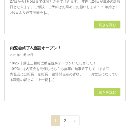
27日から1月5日まで休診とさせて頂きます。 年内は24日が最終の診察
日となります。ご相談・ご予約はお早めにお願いします＾＾ 年始は1
月6日より通常診療を […]
続きを読む
内覧会終了&施設オープン！
2021年10月25日
10/25 十勝上士幌町に助産院をオープンいたしました！
10/23には内覧会を開催しそちらも無事に無事終了しています♡
内覧会には町長・副町長、役場関係者の皆様。 お世話になってい
る職場の皆さん。上士幌 […]
続きを読む
投
ペ
ペ
1
2
»
ー
ー
稿