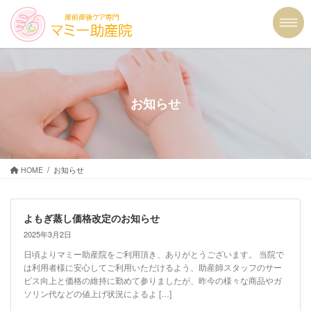
コ
ナ
ン
ビ
テ
ゲ
ン
ー
ツ
シ
に
ョ
移
ン
お知らせ
動
に
移
動
HOME
お知らせ
よもぎ蒸し価格改定のお知らせ
2025年3月2日
日頃よりマミー助産院をご利用頂き、ありがとうございます。 当院で
は利用者様に安心してご利用いただけるよう、助産師スタッフのサー
ビス向上と価格の維持に勤めて参りましたが、昨今の様々な商品やガ
ソリン代などの値上げ状況によるよ […]