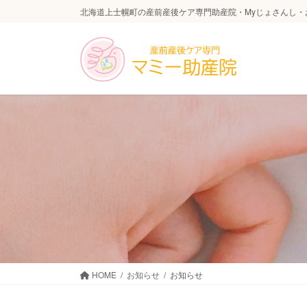
コ
ナ
北海道上士幌町の産前産後ケア専門助産院・Myじょさんし・
ン
ビ
テ
ゲ
ン
ー
ツ
シ
に
ョ
移
ン
動
に
移
動
HOME
お知らせ
お知らせ