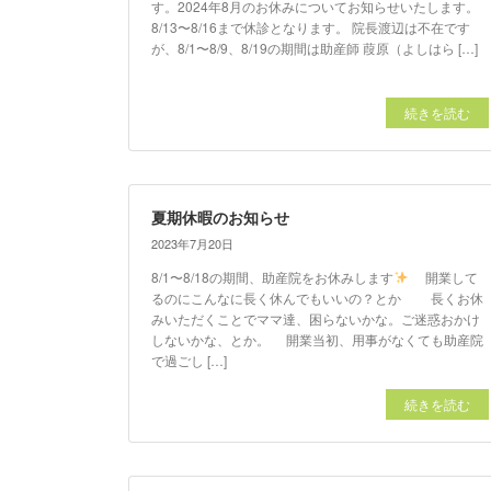
す。2024年8月のお休みについてお知らせいたします。
8/13〜8/16まで休診となります。 院長渡辺は不在です
が、8/1〜8/9、8/19の期間は助産師 葭原（よしはら […]
続きを読む
夏期休暇のお知らせ
2023年7月20日
8/1〜8/18の期間、助産院をお休みします
開業して
るのにこんなに長く休んでもいいの？とか 長くお休
みいただくことでママ達、困らないかな。ご迷惑おかけ
しないかな、とか。 開業当初、用事がなくても助産院
で過ごし […]
続きを読む