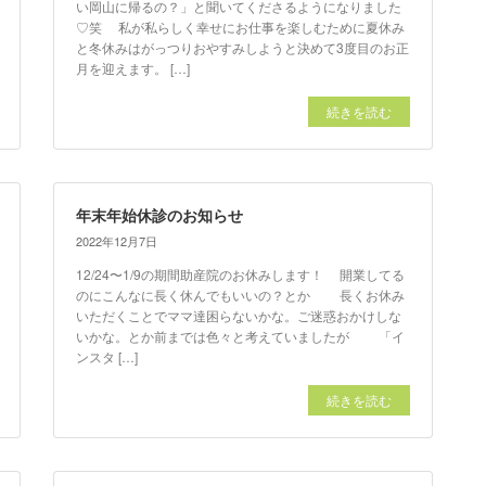
い岡山に帰るの？」と聞いてくださるようになりました
♡笑 私が私らしく幸せにお仕事を楽しむために夏休み
と冬休みはがっつりおやすみしようと決めて3度目のお正
月を迎えます。 […]
続きを読む
年末年始休診のお知らせ
2022年12月7日
12/24〜1/9の期間助産院のお休みします！ 開業してる
のにこんなに長く休んでもいいの？とか 長くお休み
いただくことでママ達困らないかな。ご迷惑おかけしな
いかな。とか前までは色々と考えていましたが 「イ
ンスタ […]
続きを読む