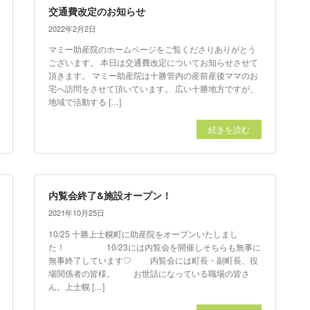
交通費改定のお知らせ
2022年2月2日
マミー助産院のホームページをご覧くださりありがとう
ございます。 本日は交通費改定についてお知らせさせて
頂きます。 マミー助産院は十勝管内の産前産後ママのお
宅へ訪問をさせて頂いています。 広い十勝地方ですが、
地域で活動する […]
続きを読む
内覧会終了&施設オープン！
2021年10月25日
10/25 十勝上士幌町に助産院をオープンいたしまし
た！ 10/23には内覧会を開催しそちらも無事に
無事終了しています♡ 内覧会には町長・副町長、役
場関係者の皆様。 お世話になっている職場の皆さ
ん。上士幌 […]