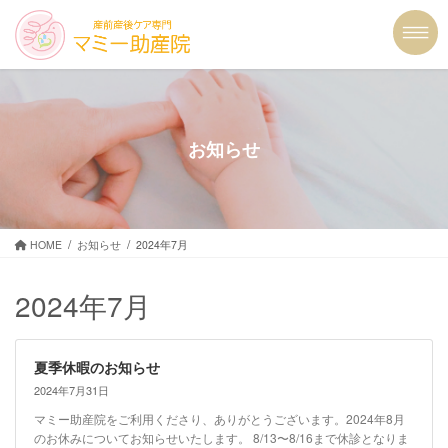
コ
ナ
ン
ビ
テ
ゲ
ン
ー
ツ
シ
に
ョ
移
ン
お知らせ
動
に
移
動
HOME
お知らせ
2024年7月
2024年7月
夏季休暇のお知らせ
2024年7月31日
マミー助産院をご利用くださり、ありがとうございます。2024年8月
のお休みについてお知らせいたします。 8/13〜8/16まで休診となりま